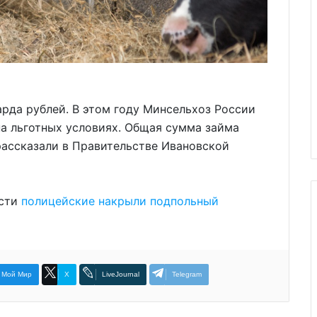
рда рублей. В этом году Минсельхоз России
на льготных условиях. Общая сумма займа
 рассказали в Правительстве Ивановской
асти
полицейские накрыли подпольный
Мой Мир
X
LiveJournal
Telegram