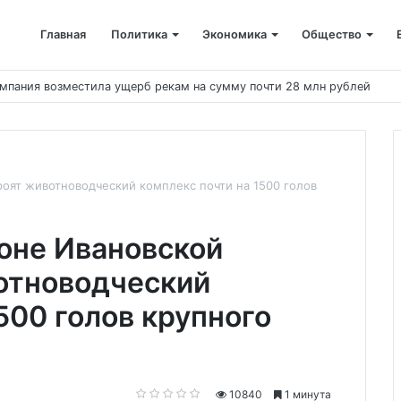
Главная
Политика
Экономика
Общество
мпания возместила ущерб рекам на сумму почти 28 млн рублей
оят животноводческий комплекс почти на 1500 голов
оне Ивановской
отноводческий
500 голов крупного
10840
1 минута