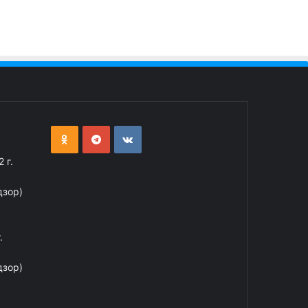
 г.
дзор)
.
дзор)