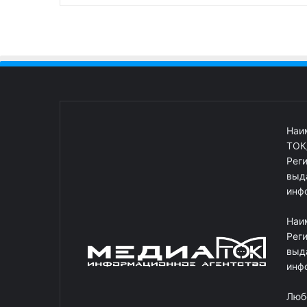
Наи
ТОК
Рег
выд
инф
Наи
Рег
выд
инф
Люб