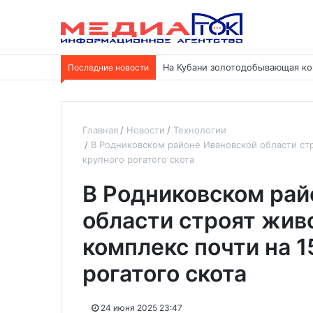
Последние новости
На Кубани золотодобывающая ко
Главная
Новости
Технологии
В Родниковском районе Ивановской области стр
крупного рогатого скота
В Родниковском рай
области строят жив
комплекс почти на 1
рогатого скота
24 июня 2025 23:47