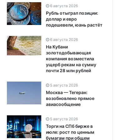
6 августа 2026
Рубль отыграл позиции:
доллар и евро
подешевели, юань растёт
6 августа 2026
На Кубани
золотодобывающая
компания возместила
ущерб рекам на сумму
почти 28 млн рублей
5 августа 2026
Москва — Тегеран:
возобновлено прямое
авиасообщение
5 августа 2026
Торги на СПб бирже в
июле: рост по ценным
бумагам при общем