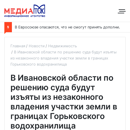
В
Евросоюзе опасаются, что не смогут принять дополнительных участников
Главная
Новости
Недвижимость
В Ивановской области по решению суда будут изъяты
из незаконного владения участки земли в границах
Горьковского водохранилища
В Ивановской области по
решению суда будут
изъяты из незаконного
владения участки земли в
границах Горьковского
водохранилища