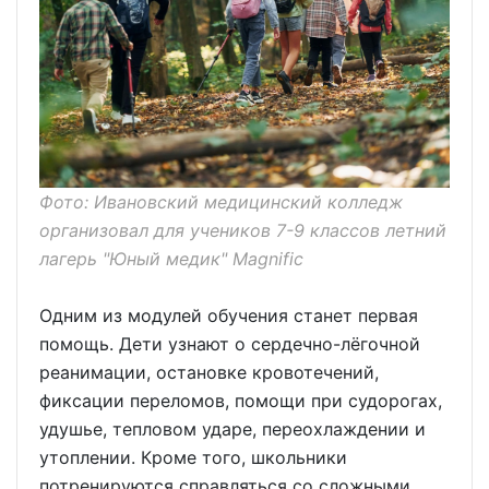
Фото: Ивановский медицинский колледж
организовал для учеников 7-9 классов летний
лагерь "Юный медик" Magnific
Одним из модулей обучения станет первая
помощь. Дети узнают о сердечно-лёгочной
реанимации, остановке кровотечений,
фиксации переломов, помощи при судорогах,
удушье, тепловом ударе, переохлаждении и
утоплении. Кроме того, школьники
потренируются справляться со сложными