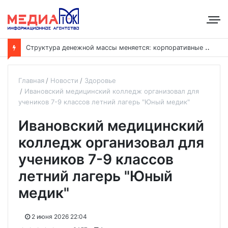
С
труктура денежной массы меняется: корпоративные депозиты обогнали вклады населения
Главная
Новости
Здоровье
Ивановский медицинский колледж организовал для
учеников 7-9 классов летний лагерь "Юный медик"
Ивановский медицинский
колледж организовал для
учеников 7-9 классов
летний лагерь "Юный
медик"
2 июня 2026 22:04